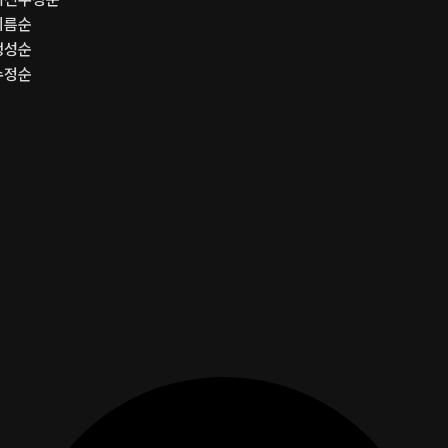
이름순
생성순
수정순