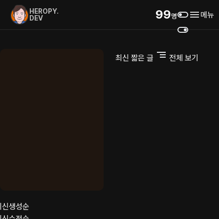
HEROPY.
99
menu
메뉴
명
DEV
최신 짧은 글
전체 보기
최신생성순
최신수정순